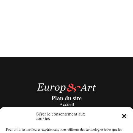
Plan du site
Accueil
Evènements
Enregistrements
Gérer le consentement aux
Editions
cookies
À propos
Actualités
Pour offrir les meilleures expériences, nous utilisons des technologies telles que les
Contact